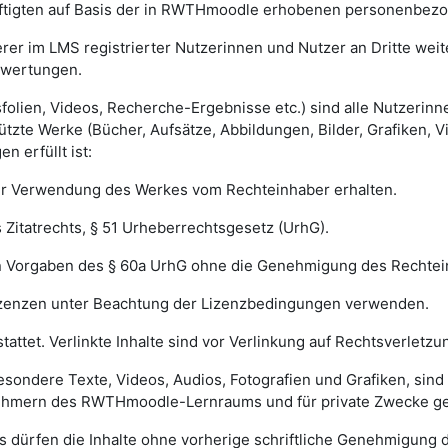
äftigten auf Basis der in RWTHmoodle erhobenen personenbezog
erer im LMS registrierter Nutzerinnen und Nutzer an Dritte we
ewertungen.
agsfolien, Videos, Recherche-Ergebnisse etc.) sind alle Nutzer
tzte Werke (Bücher, Aufsätze, Abbildungen, Bilder, Grafiken, V
 erfüllt ist:
r Verwendung des Werkes vom Rechteinhaber erhalten.
Zitatrechts, § 51 Urheberrechtsgesetz (UrhG).
n Vorgaben des § 60a UrhG ohne die Genehmigung des Rechte
zenzen unter Beachtung der Lizenzbedingungen verwenden.
tattet. Verlinkte Inhalte sind vor Verlinkung auf Rechtsverletz
sbesondere Texte, Videos, Audios, Fotografien und Grafiken, sin
nehmern des RWTHmoodle-Lernraums und für private Zwecke ge
ürfen die Inhalte ohne vorherige schriftliche Genehmigung d