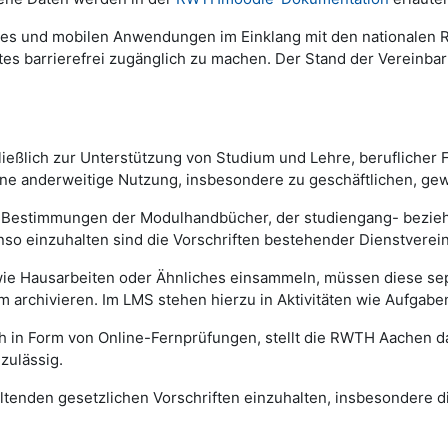
es und mobilen Anwendungen im Einklang mit den nationalen Re
es barrierefrei zugänglich zu machen. Der Stand der Vereinb
eßlich zur Unterstützung von Studium und Lehre, beruflicher 
e anderweitige Nutzung, insbesondere zu geschäftlichen, gewer
en Bestimmungen der Modulhandbücher, der studiengang- bezi
o einzuhalten sind die Vorschriften bestehender Dienstverei
wie Hausarbeiten oder Ähnliches einsammeln, müssen diese se
m archivieren. Im LMS stehen hierzu in Aktivitäten wie Aufga
h in Form von Online-Fernprüfungen, stellt die RWTH Aachen d
zulässig.
 geltenden gesetzlichen Vorschriften einzuhalten, insbesonde