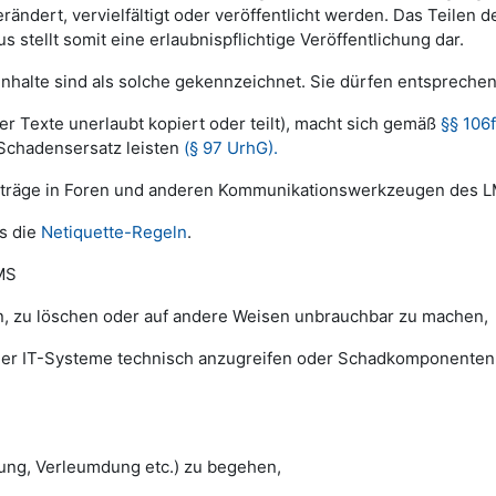
ändert, vervielfältigt oder veröffentlicht werden. Das Teilen 
ellt somit eine erlaubnispflichtige Veröffentlichung dar.
 Inhalte sind als solche gekennzeichnet. Sie dürfen entspre
er Texte unerlaubt kopiert oder teilt), macht sich gemäß
§§ 106f
Schadensersatz leisten
(§ 97 UrhG).
Beiträge in Foren und anderen Kommunikationswerkzeugen des 
s die
Netiquette-Regeln
.
LMS
n, zu löschen oder auf andere Weisen unbrauchbar zu machen,
aler IT-Systeme technisch anzugreifen oder Schadkomponenten 
gung, Verleumdung etc.) zu begehen,