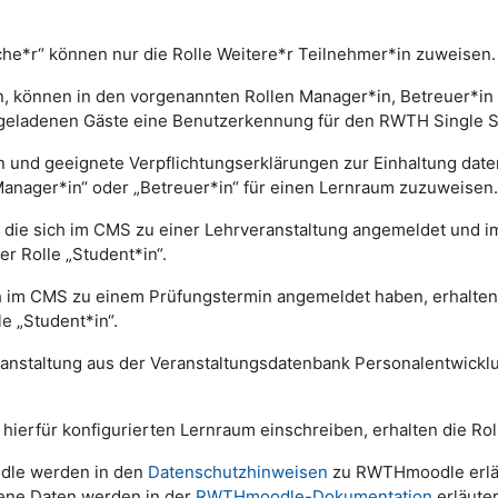
he*r“ können nur die Rolle Weitere*r Teilnehmer*in zuweisen.
, können in den vorgenannten Rollen Manager*in, Betreuer*in
geladenen Gäste eine Benutzerkennung für den RWTH Single Si
nd geeignete Verpflichtungserklärungen zur Einhaltung datens
anager*in“ oder „Betreuer*in“ für einen Lernraum zuzuweisen
ie sich im CMS zu einer Lehrveranstaltung angemeldet und im
r Rolle „Student*in“.
h im CMS zu einem Prüfungstermin angemeldet haben, erhalte
e „Student*in“.
eranstaltung aus der Veranstaltungsdatenbank Personalentwick
 hierfür konfigurierten Lernraum einschreiben, erhalten die Rol
dle werden in den
Datenschutzhinweisen
zu RWTHmoodle erläut
ene Daten werden in der
RWTHmoodle-Dokumentation
erläuter