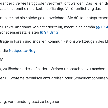
ändert, vervielfältigt oder veröffentlicht werden. Das Teilen 
ellt somit eine erlaubnispflichtige Veröffentlichung dar.
 Inhalte sind als solche gekennzeichnet. Sie dürfen entspre
er Texte unerlaubt kopiert oder teilt), macht sich gemäß
§§ 106f
Schadensersatz leisten
(§ 97 UrhG).
Beiträge in Foren und anderen Kommunikationswerkzeugen des 
s die
Netiquette-Regeln
.
LMS
n, zu löschen oder auf andere Weisen unbrauchbar zu machen,
aler IT-Systeme technisch anzugreifen oder Schadkomponenten 
gung, Verleumdung etc.) zu begehen,