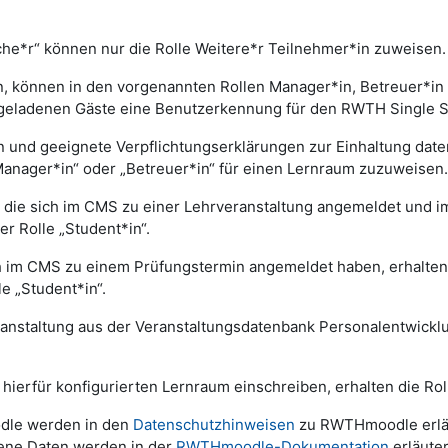
he*r“ können nur die Rolle Weitere*r Teilnehmer*in zuweisen.
, können in den vorgenannten Rollen Manager*in, Betreuer*in
geladenen Gäste eine Benutzerkennung für den RWTH Single Si
nd geeignete Verpflichtungserklärungen zur Einhaltung datens
anager*in“ oder „Betreuer*in“ für einen Lernraum zuzuweisen
ie sich im CMS zu einer Lehrveranstaltung angemeldet und im
r Rolle „Student*in“.
h im CMS zu einem Prüfungstermin angemeldet haben, erhalte
e „Student*in“.
eranstaltung aus der Veranstaltungsdatenbank Personalentwick
 hierfür konfigurierten Lernraum einschreiben, erhalten die Rol
dle werden in den
Datenschutzhinweisen
zu RWTHmoodle erläut
ene Daten werden in der
RWTHmoodle-Dokumentation
erläuter