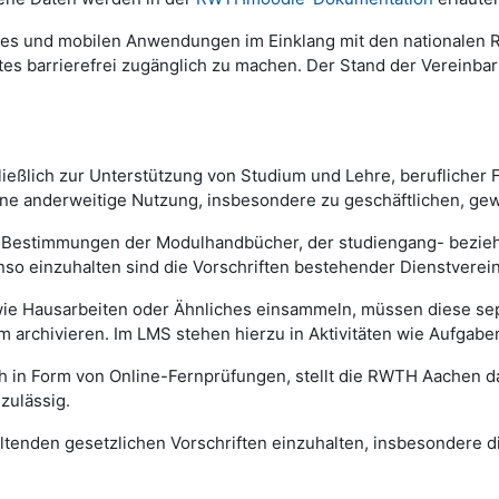
es und mobilen Anwendungen im Einklang mit den nationalen Re
es barrierefrei zugänglich zu machen. Der Stand der Vereinb
eßlich zur Unterstützung von Studium und Lehre, beruflicher 
e anderweitige Nutzung, insbesondere zu geschäftlichen, gewer
en Bestimmungen der Modulhandbücher, der studiengang- bezi
o einzuhalten sind die Vorschriften bestehender Dienstverei
wie Hausarbeiten oder Ähnliches einsammeln, müssen diese se
m archivieren. Im LMS stehen hierzu in Aktivitäten wie Aufga
h in Form von Online-Fernprüfungen, stellt die RWTH Aachen d
zulässig.
 geltenden gesetzlichen Vorschriften einzuhalten, insbesonde