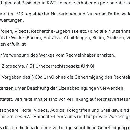
äftigten auf Basis der in RWTHmoodle erhobenen personenbezog
erer im LMS registrierter Nutzerinnen und Nutzer an Dritte we
ewertungen.
agsfolien, Videos, Recherche-Ergebnisse etc.) sind alle Nutzer
tzte Werke (Bücher, Aufsätze, Abbildungen, Bilder, Grafiken, V
 erfüllt ist:
r Verwendung des Werkes vom Rechteinhaber erhalten.
Zitatrechts, § 51 Urheberrechtsgesetz (UrhG).
n Vorgaben des § 60a UrhG ohne die Genehmigung des Rechte
zenzen unter Beachtung der Lizenzbedingungen verwenden.
tattet. Verlinkte Inhalte sind vor Verlinkung auf Rechtsverletz
sbesondere Texte, Videos, Audios, Fotografien und Grafiken, sin
nehmern des RWTHmoodle-Lernraums und für private Zwecke ge
ürfen die Inhalte ohne vorherige schriftliche Genehmigung d