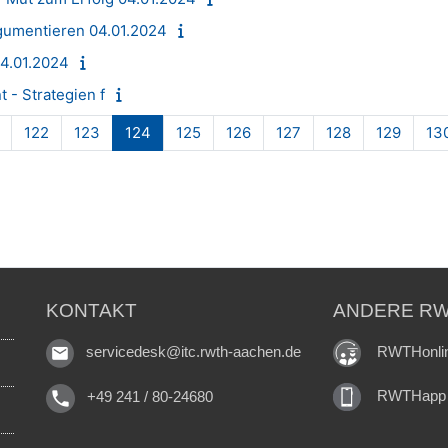
gumentieren 04.01.2024
4.01.2024
 - Strategien f
Seite 121
Seite 122
Seite 123
Seite 124
Seite 125
Seite 126
Seite 127
Seite 128
Seite 
122
123
124
125
126
127
128
129
13
KONTAKT
ANDERE RW
RWTHonli
servicedesk@itc.rwth-aachen.de
RWTHapp
+49 241 / 80-24680