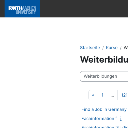
Zum Hauptinhalt
Hilfe & News
Startseite
Kurse
W
Weiterbild
Kursbereiche
Vorherige Seite
Seite 1
«
1
…
121
Find a Job in Germany
Fachinformation f
Fachinformation für di