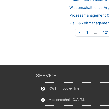
Wissenschaftliches Ar
Prozessmanagement 0
Ziel- & Zeitmanagement
Vorherige Seite
Seite 1
«
1
…
121
SERVICE
RWTHmoodle-Hilfe
Medientechnik C.A.R.L