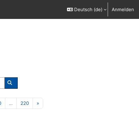
Deutsch ‎(de)‎
Anmelden
Kurse suchen
129
Seite 130
Seite 220
Nächste Seite
0
…
220
»