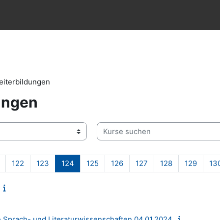
eiterbildungen
ungen
Kurse suchen
Seite 121
Seite 122
Seite 123
Seite 124
Seite 125
Seite 126
Seite 127
Seite 128
Seite 
122
123
124
125
126
127
128
129
13
e Sprach- und Literaturwissenschaften 04.01.2024