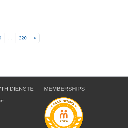
129
Seite 130
Seite 220
Nächste Seite
0
…
220
»
TH DIENSTE
MEMBERSHIPS
ne