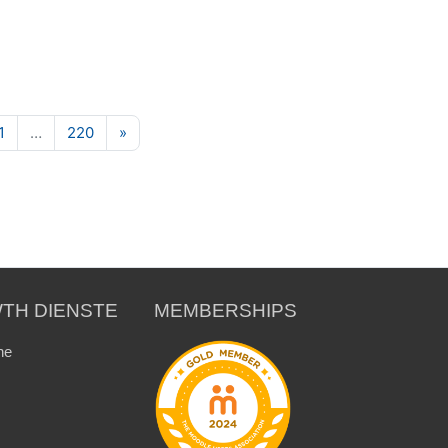
130
Seite 131
Seite 220
Nächste Seite
1
…
220
»
TH DIENSTE
MEMBERSHIPS
ne