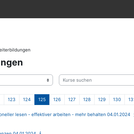
eiterbildungen
ungen
Kurse suchen
Seite 122
Seite 123
Seite 124
Seite 125
Seite 126
Seite 127
Seite 128
Seite 129
Seite 
2
123
124
125
126
127
128
129
130
13
ller lesen - effektiver arbeiten - mehr behalten 04.01.2024
tenzen 04.01.2024