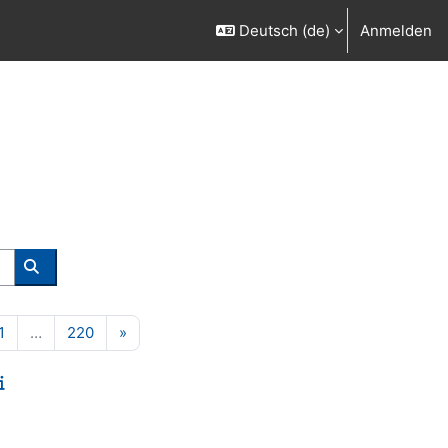
Deutsch ‎(de)‎
Anmelden
Kurse suchen
130
Seite 131
Seite 220
Nächste Seite
1
…
220
»