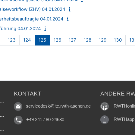
reiseworkflow (ZHV) 04.01.2024
erheitsbeauftragte 04.01.2024
nführung 04.01.2024
Seite 122
Seite 123
Seite 124
Seite 125
Seite 126
Seite 127
Seite 128
Seite 129
Seite 
2
123
124
125
126
127
128
129
130
13
KONTAKT
ANDERE RW
RWTHonli
servicedesk@itc.rwth-aachen.de
RWTHapp
+49 241 / 80-24680