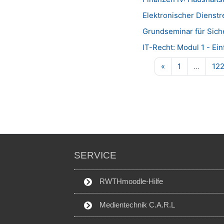
Elektronischer Dienst
Grundseminar für Sich
IT-Recht: Modul 1 - Ei
Vorherige Seite
Seite 1
«
1
…
12
SERVICE
RWTHmoodle-Hilfe
Medientechnik C.A.R.L