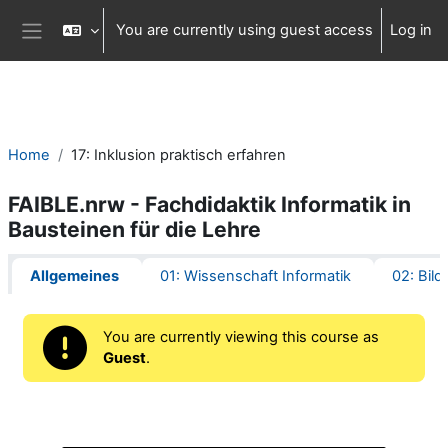
Skip to main content
You are currently using guest access
Log in
Side panel
Home
17: Inklusion praktisch erfahren
FAIBLE.nrw - Fachdidaktik Informatik in
Bausteinen für die Lehre
Section outline
Allgemeines
01: Wissenschaft Informatik
02: Bild
You are currently viewing this course as
Guest
.