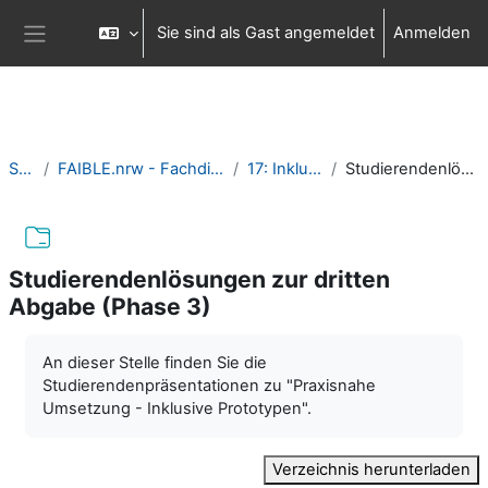
Zum Hauptinhalt
Sie sind als Gast angemeldet
Anmelden
Website-Übersicht
Startseite
FAIBLE.nrw - Fachdidaktik Informatik in Bausteinen für die Lehre
17: Inklusion praktisch erfahren
Studierendenlösungen zur dritten Abgabe (Phase 3)
Studierendenlösungen zur dritten
Abgabe (Phase 3)
Abschlussbedingungen
An dieser Stelle finden Sie die
Studierendenpräsentationen zu "Praxisnahe
Umsetzung - Inklusive Prototypen".
Verzeichnis herunterladen