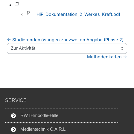
HiP_Dokumentation_2_Werkes_Kreft.pdf
← Studierendenlösungen zur zweiten Abgabe (Phase 2)
Zur Aktivität
Methodenkarten →
SERVICE
RWTHmoodle-Hilfe
Medientechnik C.A.R.L