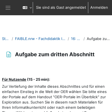
Zum Hauptinhalt
Sie sind als Gast angemeldet
Anmelden
Website-Übersicht
Startseite
FAIBLE.nrw - Fachdidaktik Informatik in Bausteinen für die Lehre
16: OER Zyklus
Aufgabe zum dritten Abschnitt
Aufgabe zum dritten Abschnitt
Abschlussbedingungen
Für Nutzende
(15 - 25 min):
Zur Vertiefung der Inhalte dieses Abschnittes und für einen
einfachen Einstieg in die Welt der OER wählen Sie bitte eines
der Portale auf dem Handout "OER-Portale im Überblick" zur
Exploration aus. Suchen Sie in diesem nach Materialien für
Ihren Informatikunterricht oder nach einem beliebigen