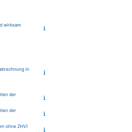
nd wirksam
eabrechnung in
iten der
iten der
gen ohne ZHV)