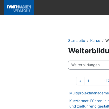
Zum Hauptinhalt
Hilfe & News
Startseite
Kurse
W
Weiterbild
Kursbereiche
Vorherige Seite
Seite 1
«
1
…
11
Multiprojektmanagemen
Kurzformat: Führen in
und zielführend gestal