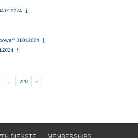
04.01.2024
 power” 01.01.2024
01.2024
125
Seite 126
Seite 220
Nächste Seite
6
…
220
»
TH DIENSTE
MEMBERSHIPS