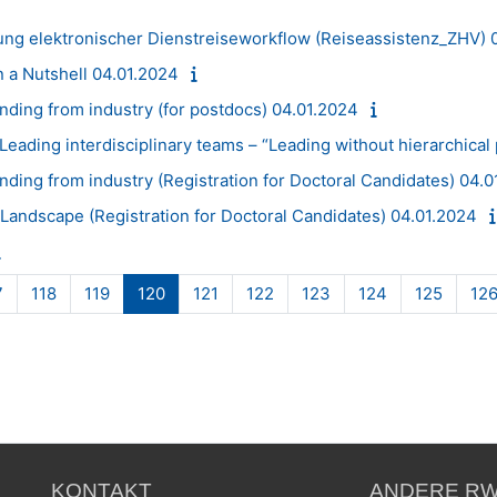
hung elektronischer Dienstreiseworkflow (Reiseassistenz_ZHV) 
a Nutshell 04.01.2024
nding from industry (for postdocs) 04.01.2024
eading interdisciplinary teams – “Leading without hierarchical
nding from industry (Registration for Doctoral Candidates) 04.
andscape (Registration for Doctoral Candidates) 04.01.2024
Seite 117
Seite 118
Seite 119
Seite 120
Seite 121
Seite 122
Seite 123
Seite 124
Seite 
7
118
119
120
121
122
123
124
125
12
KONTAKT
ANDERE RW