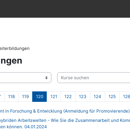
eiterbildungen
ungen
Kurse suchen
Seite 117
Seite 118
Seite 119
Seite 120
Seite 121
Seite 122
Seite 123
Seite 124
Seite 
7
118
119
120
121
122
123
124
125
12
t in Forschung & Entwicklung (Anmeldung für Promovierende)
 hybriden Arbeitswelten - Wie Sie die Zusammenarbeit und Komm
ten können. 04.01.2024