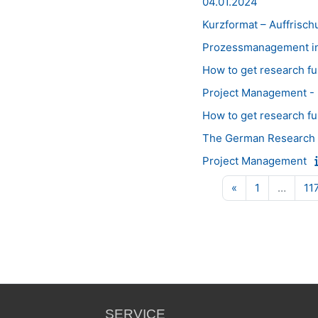
04.01.2024
Kurzformat – Auffrisc
Prozessmanagement in 
How to get research fu
Project Management - L
How to get research fu
The German Research L
Project Management
Vorherige Seite
Seite 1
«
1
…
11
SERVICE