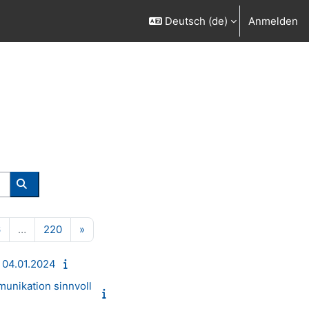
Deutsch ‎(de)‎
Anmelden
Kurse suchen
125
Seite 126
Seite 220
Nächste Seite
6
…
220
»
 04.01.2024
unikation sinnvoll