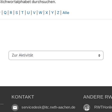
Stichwortalphabet durchsuchen.
P
|
Q
|
R
|
S
|
T
|
U
|
V
|
W
|
X
|
Y
|
Z
|
Alle
Zur Aktivität
KONTAKT
ANDERE RW
RWTHonli
servicedesk@itc.rwth-aachen.de