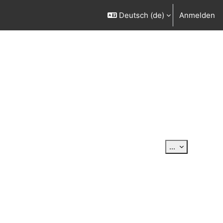
Deutsch ‎(de)‎
Anmelden
Einträge exp
...