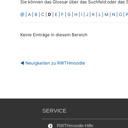
Sie können das Glossar über das Suchfeld oder das 
@
|
A
|
B
|
C
|
D
|
E
|
F
|
G
|
H
|
I
|
J
|
K
|
L
|
M
|
N
|
O
|
Keine Einträge in diesem Bereich
◀︎ Neuigkeiten zu RWTHmoodle
SERVICE
RWTHmoodle-Hilfe