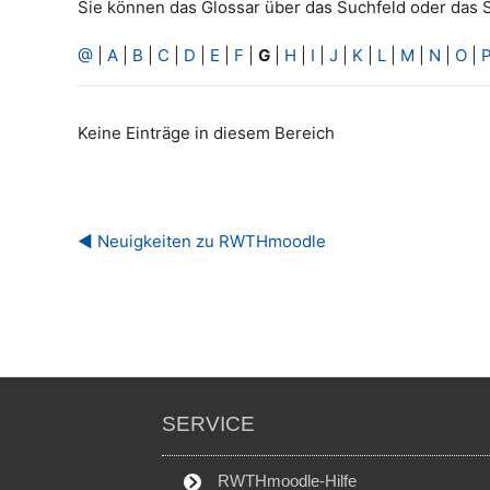
Sie können das Glossar über das Suchfeld oder das 
@
|
A
|
B
|
C
|
D
|
E
|
F
|
G
|
H
|
I
|
J
|
K
|
L
|
M
|
N
|
O
|
Keine Einträge in diesem Bereich
◀︎ Neuigkeiten zu RWTHmoodle
SERVICE
RWTHmoodle-Hilfe