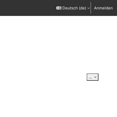
Deutsch ‎(de)‎
Anmelden
Einträge exp
...