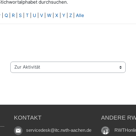
Stichwortalphabet durchsuchen.
P
|
Q
|
R
|
S
|
T
|
U
|
V
|
W
|
X
|
Y
|
Z
|
Alle
Zur Aktivität
KONTAKT
ANDERE RW
RWTHonli
servicedesk@itc.rwth-aachen.de