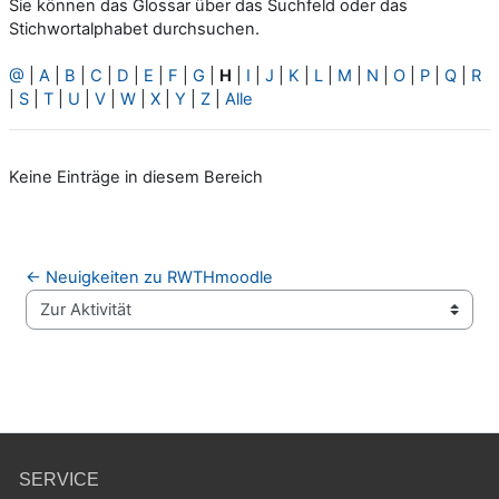
Sie können das Glossar über das Suchfeld oder das
Stichwortalphabet durchsuchen.
@
|
A
|
B
|
C
|
D
|
E
|
F
|
G
|
H
|
I
|
J
|
K
|
L
|
M
|
N
|
O
|
P
|
Q
|
R
|
S
|
T
|
U
|
V
|
W
|
X
|
Y
|
Z
|
Alle
Keine Einträge in diesem Bereich
← Neuigkeiten zu RWTHmoodle
Zur Aktivität
SERVICE