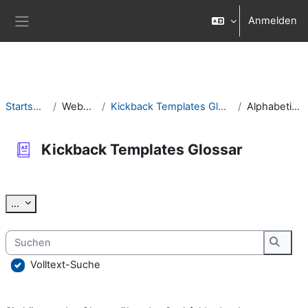
Zum Hauptinhalt
Anmelden
Website-Übersicht
Startseite
Website
Kickback Templates Glossar
Alphabetisch
Kickback Templates Glossar
Abschlussbedingungen
Einträge exportieren
...
Suchen
Suche
Volltext-Suche