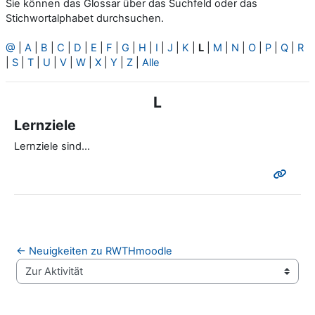
Sie können das Glossar über das Suchfeld oder das
Stichwortalphabet durchsuchen.
@
|
A
|
B
|
C
|
D
|
E
|
F
|
G
|
H
|
I
|
J
|
K
|
L
|
M
|
N
|
O
|
P
|
Q
|
R
|
S
|
T
|
U
|
V
|
W
|
X
|
Y
|
Z
|
Alle
L
Lernziele
Lernziele sind...
← Neuigkeiten zu RWTHmoodle
Zur Aktivität