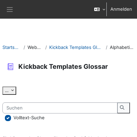
Zum Hauptinhalt
Anmelden
Website-Übersicht
Startseite
Website
Kickback Templates Glossar
Alphabetisch
Kickback Templates Glossar
Abschlussbedingungen
Einträge exportieren
...
Suchen
Suche
Volltext-Suche