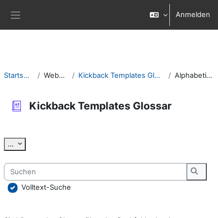
Zum Hauptinhalt
Anmelden
Website-Übersicht
Startseite
Website
Kickback Templates Glossar
Alphabetisch
Kickback Templates Glossar
Abschlussbedingungen
Einträge exportieren
...
Suchen
Suche
Volltext-Suche