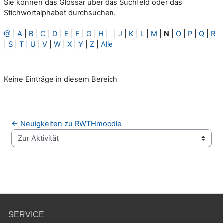
Sie können das Glossar über das Suchfeld oder das
Stichwortalphabet durchsuchen.
@
|
A
|
B
|
C
|
D
|
E
|
F
|
G
|
H
|
I
|
J
|
K
|
L
|
M
|
N
|
O
|
P
|
Q
|
R
|
S
|
T
|
U
|
V
|
W
|
X
|
Y
|
Z
|
Alle
Keine Einträge in diesem Bereich
← Neuigkeiten zu RWTHmoodle
Zur Aktivität
SERVICE