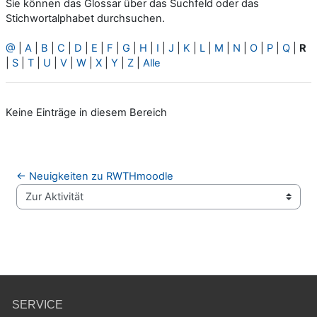
Sie können das Glossar über das Suchfeld oder das
Stichwortalphabet durchsuchen.
@
|
A
|
B
|
C
|
D
|
E
|
F
|
G
|
H
|
I
|
J
|
K
|
L
|
M
|
N
|
O
|
P
|
Q
|
R
|
S
|
T
|
U
|
V
|
W
|
X
|
Y
|
Z
|
Alle
Keine Einträge in diesem Bereich
← Neuigkeiten zu RWTHmoodle
Zur Aktivität
SERVICE