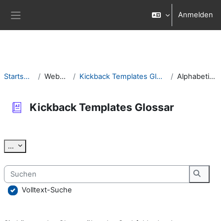
Zum Hauptinhalt
Anmelden
Website-Übersicht
Startseite
Website
Kickback Templates Glossar
Alphabetisch
Kickback Templates Glossar
Abschlussbedingungen
Einträge exportieren
...
Suchen
Suche
Volltext-Suche