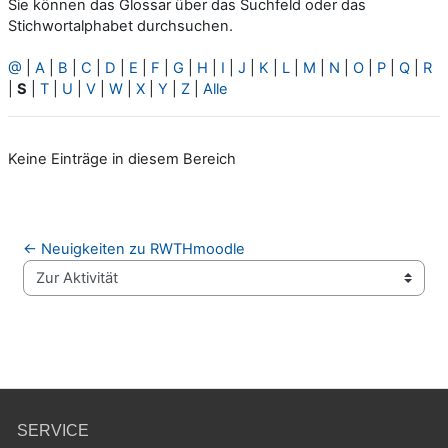
Sie können das Glossar über das Suchfeld oder das
Stichwortalphabet durchsuchen.
@
|
A
|
B
|
C
|
D
|
E
|
F
|
G
|
H
|
I
|
J
|
K
|
L
|
M
|
N
|
O
|
P
|
Q
|
R
|
S
|
T
|
U
|
V
|
W
|
X
|
Y
|
Z
|
Alle
Keine Einträge in diesem Bereich
← Neuigkeiten zu RWTHmoodle
Zur Aktivität
SERVICE