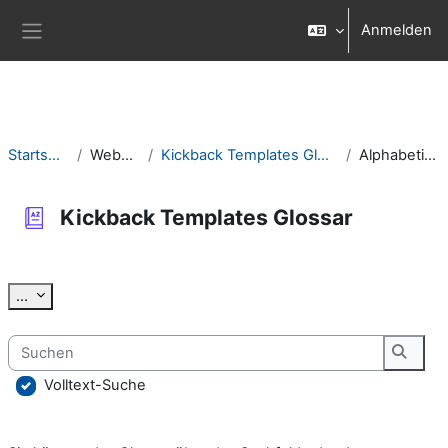
Zum Hauptinhalt
Anmelden
Website-Übersicht
Startseite
Website
Kickback Templates Glossar
Alphabetisch
Kickback Templates Glossar
Abschlussbedingungen
Einträge exportieren
...
Suchen
Suche
Volltext-Suche