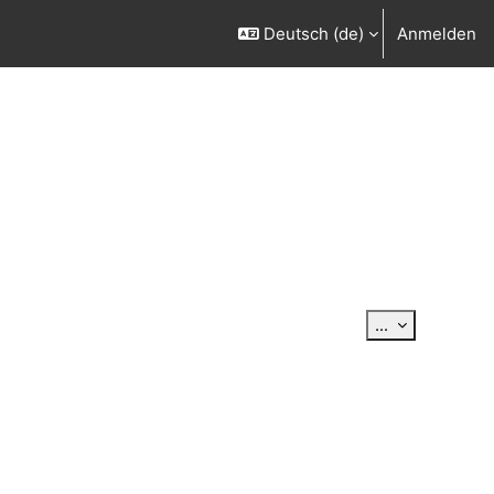
Deutsch ‎(de)‎
Anmelden
Einträge exp
...