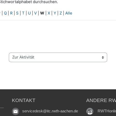
Stichwortalphabet durchsuchen.
P
|
Q
|
R
|
S
|
T
|
U
|
V
|
W
|
X
|
Y
|
Z
|
Alle
Zur Aktivität
KONTAKT
ANDERE RW
RWTHonli
servicedesk@itc.rwth-aachen.de