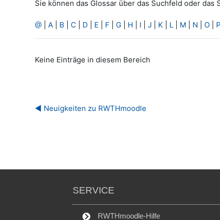
Sie können das Glossar über das Suchfeld oder das 
@
|
A
|
B
|
C
|
D
|
E
|
F
|
G
|
H
|
I
|
J
|
K
|
L
|
M
|
N
|
O
|
Keine Einträge in diesem Bereich
◀︎ Neuigkeiten zu RWTHmoodle
SERVICE
RWTHmoodle-Hilfe