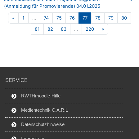
(Anmeldung für Promovierende) 04.01.2025
Vorherige Seite
Seite 1
Seite 74
Seite 75
Seite 76
Seite 77
Seite 78
Seite 79
Seite
«
1
…
74
75
76
77
78
79
80
Seite 81
Seite 82
Seite 83
Seite 220
Nächste Seite
81
82
83
…
220
»
SERVICE
RWTHmoodle-Hilfe
Medientechnik C.A.R.L
Datenschutzhinweise
Impressum