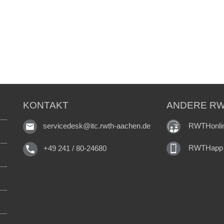
KONTAKT
ANDERE RW
RWTHonli
servicedesk@itc.rwth-aachen.de
RWTHapp
+49 241 / 80-24680