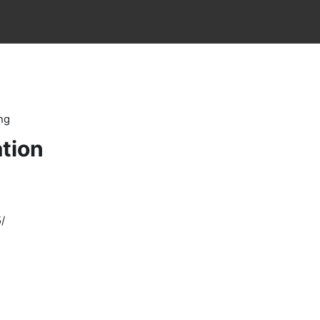
ng
tion
/