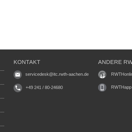
KONTAKT
ANDERE RW
RWTHonli
servicedesk@itc.rwth-aachen.de
RWTHapp
+49 241 / 80-24680