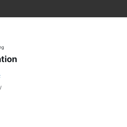
ng
tion
2
/