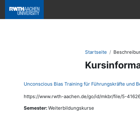
Zum Hauptinhalt
Hilfe & News
Startseite
Beschreibu
Kursinforma
Unconscious Bias Training für Führungskräfte und 
https://www.rwth-aachen.de/go/id/mkbr/file/5-41626
Semester
:
Weiterbildungskurse