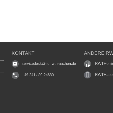
KONTAKT
ANDERE RW
RWTHonli
servicedesk@itc.rwth-aachen.de
RWTHapp
+49 241 / 80-24680