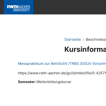
Zum Hauptinhalt
Hilfe & News
Startseite
Beschreibu
Kursinforma
Messpraktikum zur BetrSichV /TRBS /DGUV Vorschri
https://www.rwth-aachen.de/go/id/mkbr/file/5-42571
Semester
:
Weiterbildungskurse