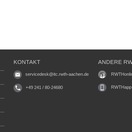
KONTAKT
ANDERE RW
RWTHonli
servicedesk@itc.rwth-aachen.de
RWTHapp
+49 241 / 80-24680