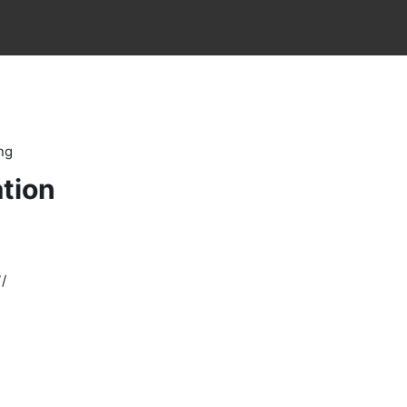
ng
tion
/