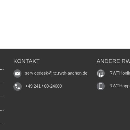
KONTAKT
ANDERE RW
RWTHonli
servicedesk@itc.rwth-aachen.de
RWTHapp
+49 241 / 80-24680