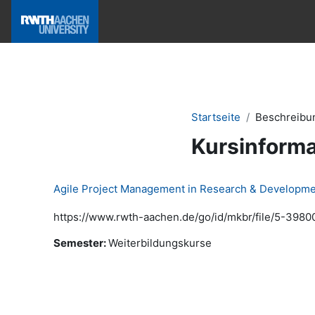
Zum Hauptinhalt
Hilfe & News
Startseite
Beschreibu
Kursinforma
Agile Project Management in Research & Development
https://www.rwth-aachen.de/go/id/mkbr/file/5-3980
Semester
:
Weiterbildungskurse