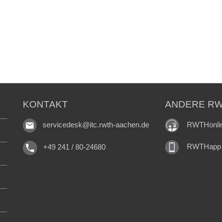
KONTAKT
ANDERE RW
RWTHonli
servicedesk@itc.rwth-aachen.de
RWTHapp
+49 241 / 80-24680