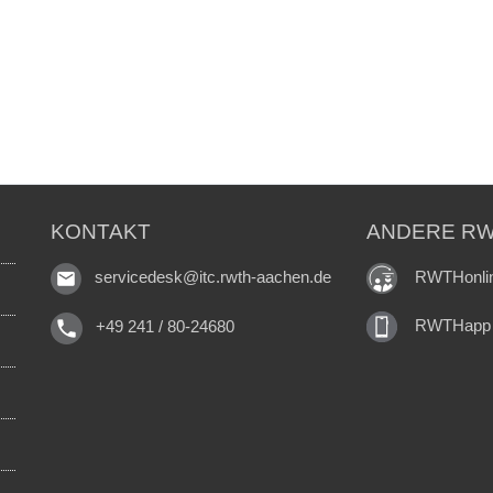
KONTAKT
ANDERE RW
RWTHonli
servicedesk@itc.rwth-aachen.de
RWTHapp
+49 241 / 80-24680