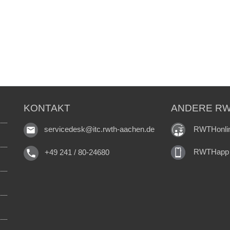
KONTAKT
ANDERE RW
RWTHonli
servicedesk@itc.rwth-aachen.de
RWTHapp
+49 241 / 80-24680