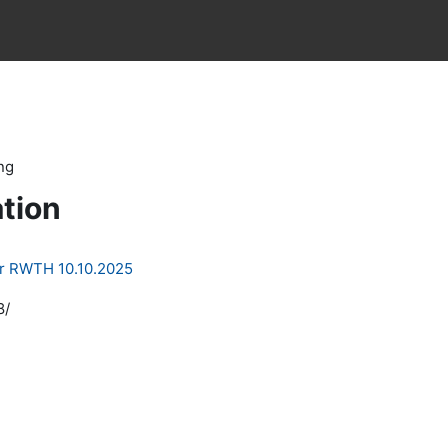
ng
tion
er RWTH 10.10.2025
8/