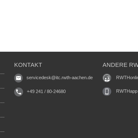
KONTAKT
ANDERE RW
RWTHonli
servicedesk@itc.rwth-aachen.de
RWTHapp
+49 241 / 80-24680