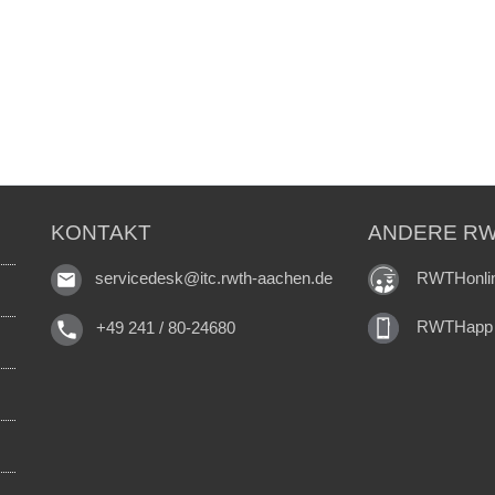
KONTAKT
ANDERE RW
RWTHonli
servicedesk@itc.rwth-aachen.de
RWTHapp
+49 241 / 80-24680