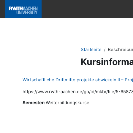
Zum Hauptinhalt
Hilfe & News
Startseite
Beschreibu
Kursinforma
Wirtschaftliche Drittmittelprojekte abwickeln II – P
https://www.rwth-aachen.de/go/id/mkbr/file/5-6587
Semester
:
Weiterbildungskurse