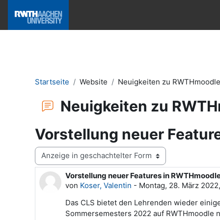
Zum Hauptinhalt
Hilfe & News
Startseite
Website
Neuigkeiten zu RWTHmoodl
Neuigkeiten zu RWT
Vorstellung neuer Featu
Anzeigemodus
Vorstellung neuer Features in RWTHmoodl
Anzahl Antworten: 0
von
Koser, Valentin
-
Montag, 28. März 2022,
Das CLS bietet den Lehrenden wieder einige
Sommersemesters 2022 auf RWTHmoodle neu 