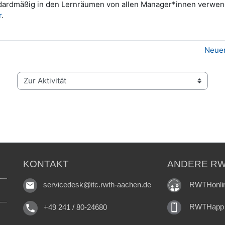
dardmäßig in den Lernräumen von allen Manager*innen verwen
r
.
Neue
Zur Aktivität
KONTAKT
ANDERE RW
RWTHonli
servicedesk@itc.rwth-aachen.de
RWTHapp
+49 241 / 80-24680