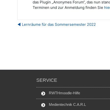
das Plugin „Anonymes Forum“, das nun stan
Terminen und zur Anmeldung finden Sie
hie
◀︎ Lernräume für das Sommersemester 2022
SERVICE
RWTHmoodle-Hilfe
Medientechnik C.A.R.L