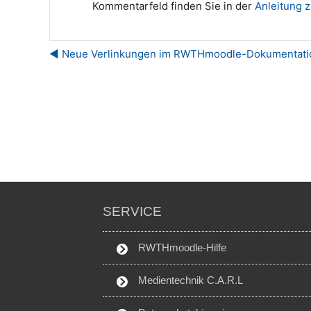
Kommentarfeld finden Sie in der
Anleitung 
◀︎ Neue Verlinkungen im RWTHmoodle-Dokumentati
SERVICE
RWTHmoodle-Hilfe
Medientechnik C.A.R.L