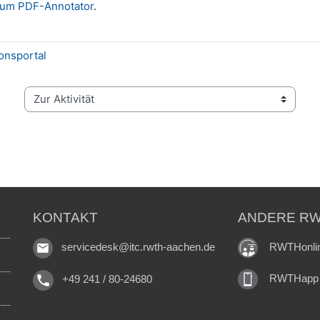
zum PDF-Annotator
.
onsportal
Zur Aktivität
KONTAKT
ANDERE RW
RWTHonli
servicedesk@itc.rwth-aachen.de
RWTHapp
+49 241 / 80-24680