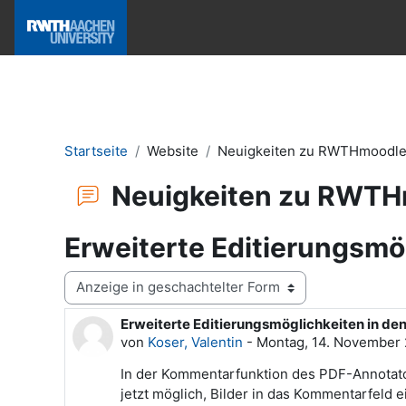
Zum Hauptinhalt
Hilfe & News
Startseite
Website
Neuigkeiten zu RWTHmoodl
Neuigkeiten zu RWT
Erweiterte Editierungsm
Anzeigemodus
Erweiterte Editierungsmöglichkeiten in d
Anzahl Antworten: 0
von
Koser, Valentin
-
Montag, 14. November 
In der Kommentarfunktion des PDF-Annotator
jetzt möglich, Bilder in das Kommentarfeld 