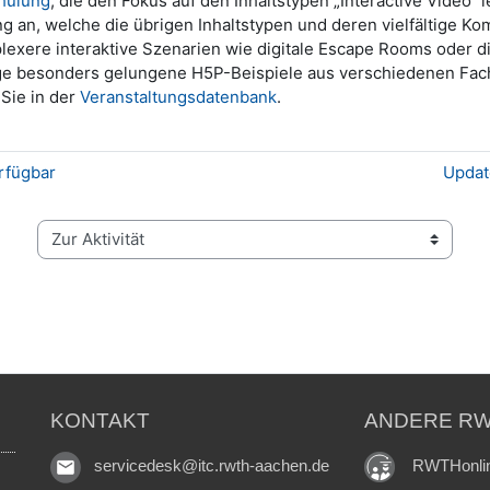
hulung
, die den Fokus auf den Inhaltstypen „Interactive Video
n, welche die übrigen Inhaltstypen und deren vielfältige Kom
xere interaktive Szenarien wie digitale Escape Rooms oder di
ige besonders gelungene H5P-Beispiele aus verschiedenen Fach
Sie in der
Veranstaltungsdatenbank
.
rfügbar
Update
Zur Aktivität
KONTAKT
ANDERE RW
RWTHonli
servicedesk@itc.rwth-aachen.de