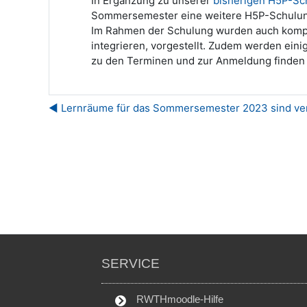
In Ergänzung zu unserer
bisherigen H5P-Sc
Sommersemester eine weitere H5P-Schulung a
Im Rahmen der Schulung wurden auch komple
integrieren, vorgestellt. Zudem werden ein
zu den Terminen und zur Anmeldung finden 
◀︎ Lernräume für das Sommersemester 2023 sind ve
SERVICE
RWTHmoodle-Hilfe