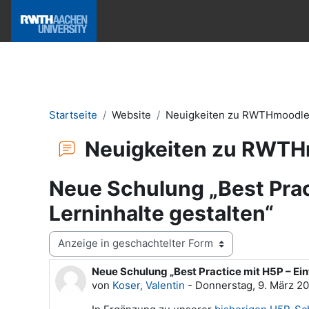
Zum Hauptinhalt
Hilfe & News
Startseite
Website
Neuigkeiten zu RWTHmoodl
Neuigkeiten zu RWT
Neue Schulung „Best Prac
Lerninhalte gestalten“
Anzeigemodus
Neue Schulung „Best Practice mit H5P – Ein
Anzahl Antworten: 0
von
Koser, Valentin
-
Donnerstag, 9. März 20