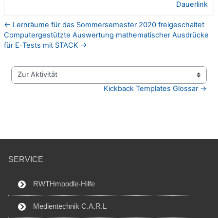
Dauerlink
← Lernräume für das Sommersemester 2020 freigeschaltet
Computergestützte Auswertung mathematischer Ausdrücke
für E-Tests mit STACK →
Zur Aktivität
Kickback Templates Glossar →
SERVICE
RWTHmoodle-Hilfe
Medientechnik C.A.R.L