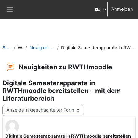
Zum Hauptinhalt
Anmelden
Website-Übersicht
Startseite
Website
Neuigkeiten zu RWTHmoodle
Digitale Semesterapparate in RWTHmoodle bereitstellen – mit dem Literaturbereich
Neuigkeiten zu RWTHmoodle
Digitale Semesterapparate in
RWTHmoodle bereitstellen – mit dem
Literaturbereich
Anzeigemodus
Digitale Semesterapparate in RWTHmoodle bereitstellen
Anzahl Antworten: 0