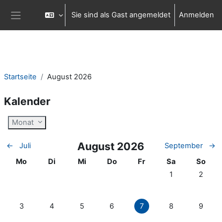
Zum Hauptinhalt
Sie sind als Gast angemeldet
Anmelden
Website-Übersicht
Startseite
August 2026
Kalender
Monat
August 2026
←
Juli
September
→
Montag
Dienstag
Mittwoch
Donnerstag
Freitag
Samstag
Sonnta
Mo
Di
Mi
Do
Fr
Sa
So
Keine Termine, S
Keine Te
1
2
Keine Termine, Montag, 3. August
Keine Termine, Dienstag, 4. August
Keine Termine, Mittwoch, 5. August
Keine Termine, Donnerstag, 6. Au
Keine Termine, Freitag, 7
Keine Termine, S
Keine Te
3
4
5
6
7
8
9