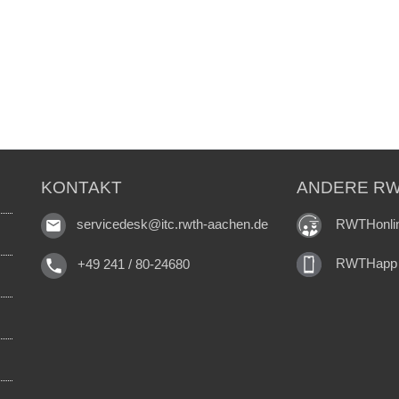
KONTAKT
ANDERE RW
RWTHonli
servicedesk@itc.rwth-aachen.de
RWTHapp
+49 241 / 80-24680