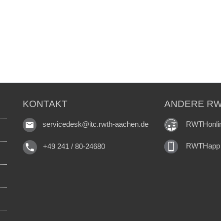
KONTAKT
ANDERE RW
RWTHonli
servicedesk@itc.rwth-aachen.de
RWTHapp
+49 241 / 80-24680