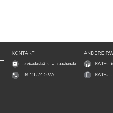
KONTAKT
ANDERE RW
RWTHonli
servicedesk@itc.rwth-aachen.de
RWTHapp
+49 241 / 80-24680