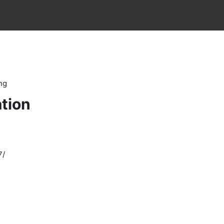
ng
tion
7/