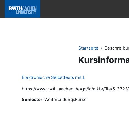
Zum Hauptinhalt
Hilfe & News
Startseite
Beschreibu
Kursinforma
Elektronische Selbsttests mit L
https://www.rwth-aachen.de/go/id/mkbr/file/5-3723
Semester
:
Weiterbildungskurse