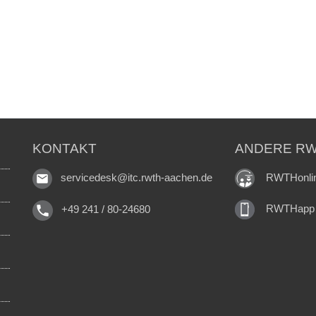
KONTAKT
ANDERE RW
RWTHonli
servicedesk@itc.rwth-aachen.de
RWTHapp
+49 241 / 80-24680