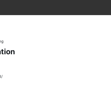
ng
tion
3/