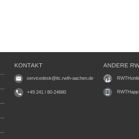
KONTAKT
ANDERE RW
RWTHonli
servicedesk@itc.rwth-aachen.de
RWTHapp
+49 241 / 80-24680