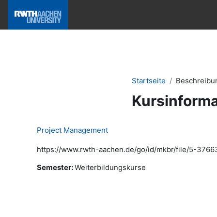
Zum Hauptinhalt
Hilfe & News
Startseite
Beschreibu
Kursinforma
Project Management
https://www.rwth-aachen.de/go/id/mkbr/file/5-3766
Semester
:
Weiterbildungskurse