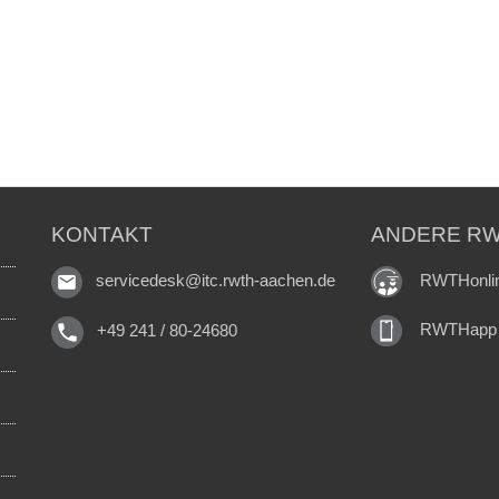
KONTAKT
ANDERE RW
RWTHonli
servicedesk@itc.rwth-aachen.de
RWTHapp
+49 241 / 80-24680