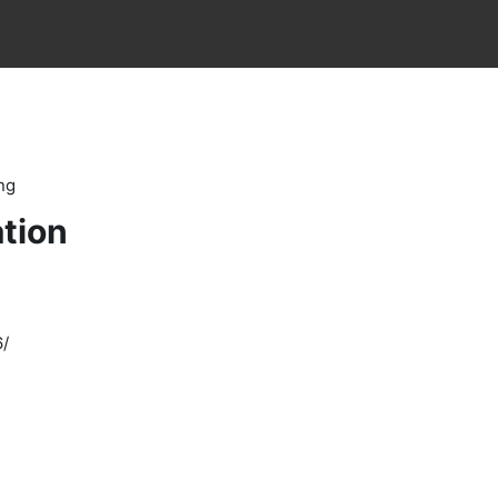
ng
tion
6/