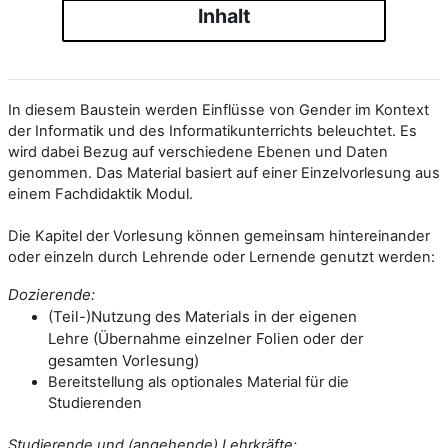
Inhalt
In
diesem
Baustein
werden
Einflüsse
von
Gender
im
Kontext
der
Informatik
und
des
Informatikunterrichts
beleuchtet.
Es
wird
dabei
Bezug auf verschiedene Ebenen und Daten
genommen.
Das Material basiert auf einer Einzelvorlesung aus
einem Fachdidaktik
Modul.
Die Kapitel der Vorlesung können gemeinsam hintereinander
oder einzeln durch Lehrende oder Lernende
genutzt werden:
Dozierende:
(Teil
-
)Nutzung des Materials in der eigenen
Lehre
(Übernahme einzelner Folien
oder
de
r
gesamten
Vorlesung
)
Bereitstellung als optionales Material für die
Studierenden
Studierende und (angehende) Lehrkräfte: