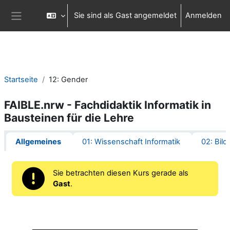
Zum Hauptinhalt
Sie sind als Gast angemeldet
Anmelden
Website-Übersicht
Startseite
12: Gender
FAIBLE.nrw - Fachdidaktik Informatik in
Bausteinen für die Lehre
Abschnittsübersicht
Allgemeines
01: Wissenschaft Informatik
02: Bild
Sie betrachten diesen Kurs gerade als
Gast
.