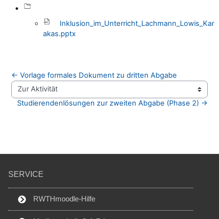
Inklusion_im_Unterricht_Lachmann_Lowis_Kar
akas.pptx
← Vorlage formales Dokument zu dritten Abgabe
Zur Aktivität
Studierendenlösungen zur zweiten Abgabe (Phase 2) →
SERVICE
RWTHmoodle-Hilfe