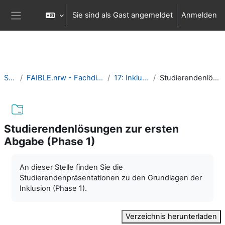
Zum Hauptinhalt
Sie sind als Gast angemeldet
Anmelden
Website-Übersicht
Startseite
FAIBLE.nrw - Fachdidaktik Informatik in Bausteinen für die Lehre
17: Inklusion praktisch erfahren
Studierendenlösungen zur ersten Abgabe (Phase 1)
Studierendenlösungen zur ersten
Abgabe (Phase 1)
Abschlussbedingungen
An dieser Stelle finden Sie die
Studierendenpräsentationen zu den Grundlagen der
Inklusion (Phase 1).
Verzeichnis herunterladen