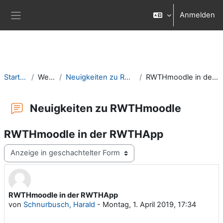
Zum Hauptinhalt
Anmelden
Website-Übersicht
Startseite
Website
Neuigkeiten zu RWTHmoodle
RWTHmoodle in der RWTHApp
Neuigkeiten zu RWTHmoodle
RWTHmoodle in der RWTHApp
Anzeigemodus
RWTHmoodle in der RWTHApp
Anzahl Antworten: 0
von
Schnurbusch, Harald
-
Montag, 1. April 2019, 17:34