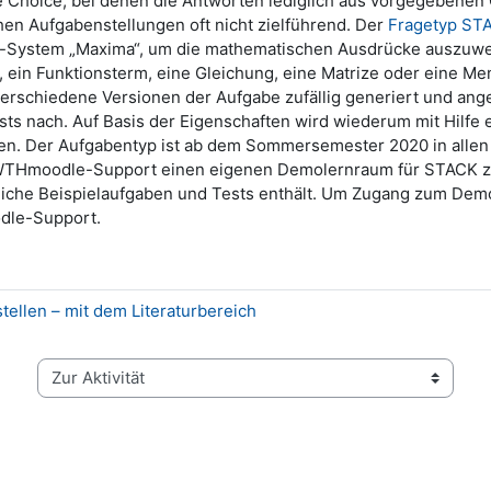
 Choice, bei denen die Antworten lediglich aus vorgegebenen 
hen Aufgabenstellungen oft nicht zielführend. Der
Fragetyp ST
-System „Maxima“, um die mathematischen Ausdrücke auszuwert
, ein Funktionsterm, eine Gleichung, eine Matrize oder eine M
s verschiedene Versionen der Aufgabe zufällig generiert und a
ts nach. Auf Basis der Eigenschaften wird wiederum mit Hilf
ben. Der Aufgabentyp ist ab dem Sommersemester 2020 in all
er RWTHmoodle-Support einen eigenen Demolernraum für STACK 
iche Beispielaufgaben und Tests enthält. Um Zugang zum Demo
dle-Support.
ellen – mit dem Literaturbereich
Zur Aktivität