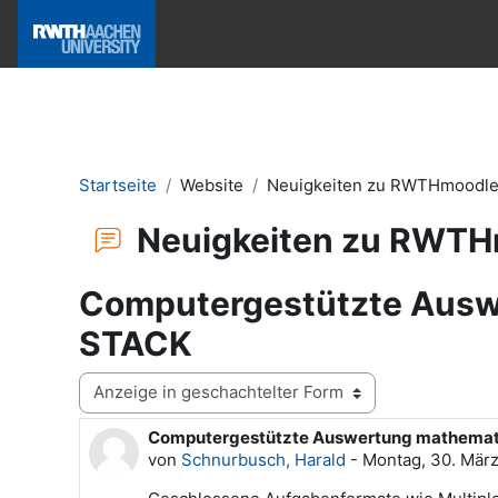
Zum Hauptinhalt
Hilfe & News
Startseite
Website
Neuigkeiten zu RWTHmoodl
Neuigkeiten zu RWT
Computergestützte Auswe
STACK
Anzeigemodus
Computergestützte Auswertung mathemati
Anzahl Antworten: 0
von
Schnurbusch, Harald
-
Montag, 30. März