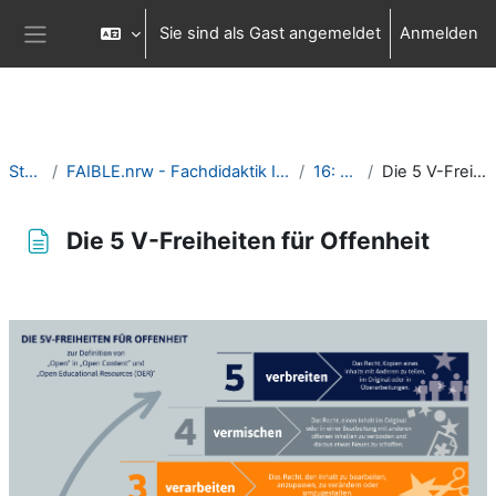
Zum Hauptinhalt
Sie sind als Gast angemeldet
Anmelden
Website-Übersicht
Startseite
FAIBLE.nrw - Fachdidaktik Informatik in Bausteinen für die Lehre
16: OER Zyklus
Die 5 V-Freiheiten für Offenheit
Die 5 V-Freiheiten für Offenheit
Abschlussbedingungen