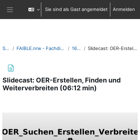
Zum Hauptinhalt
Sie sind als Gast angemeldet
Anmelden
Website-Übersicht
Startseite
FAIBLE.nrw - Fachdidaktik Informatik in Bausteinen für die Lehre
16: OER Zyklus
Slidecast: OER-Erstellen, Finden und Weiterverbreiten (06:12 min)
Slidecast: OER-Erstellen, Finden und
Weiterverbreiten (06:12 min)
Abschlussbedingungen