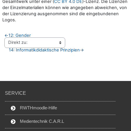
Gesamtwerk unter einer (
CC BY 4.0 DE
)-Lizenz. Die Lizenzen
der Einzelmaterialien können wie angegeben abweichen, von
der Lizenzierung ausgenommen sind die eingebundenen
Logos.
←
12: Gender
14: Informatikdidaktische Prinzipien
→
SERVICE
RWTHmoodle-Hilfe
Medientechnik C.A.R.L