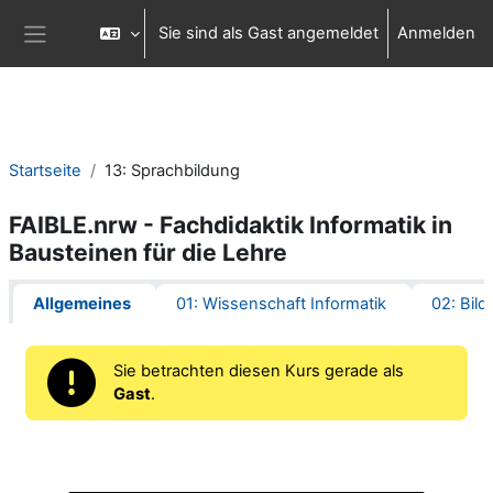
Zum Hauptinhalt
Sie sind als Gast angemeldet
Anmelden
Website-Übersicht
Startseite
13: Sprachbildung
FAIBLE.nrw - Fachdidaktik Informatik in
Bausteinen für die Lehre
Abschnittsübersicht
Allgemeines
01: Wissenschaft Informatik
02: Bild
Sie betrachten diesen Kurs gerade als
Gast
.