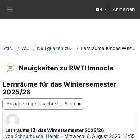
Zum Hauptinhalt
Anmelden
Website-Übersicht
Startseite
Website
Neuigkeiten zu RWTHmoodle
Lernräume für das Wintersemester 2025/26
Neuigkeiten zu RWTHmoodle
Lernräume für das Wintersemester
2025/26
Anzeigemodus
Lernräume für das Wintersemester 2025/26
Anzahl Antworten: 0
von
Schnurbusch, Harald
-
Mittwoch, 6. August 2025, 13:55