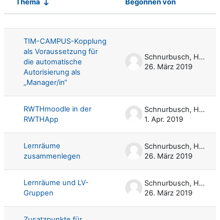
Thema
Begonnen von
Status
Liste der Themen - 80 von 80
TIM-CAMPUS-Kopplung
als Voraussetzung für
Schnurbusch, Harald
die automatische
26. März 2019
Autorisierung als
„Manager/in“
RWTHmoodle in der
Schnurbusch, Harald
RWTHApp
1. Apr. 2019
Lernräume
Schnurbusch, Harald
zusammenlegen
26. März 2019
Lernräume und LV-
Schnurbusch, Harald
Gruppen
26. März 2019
Zusatzpunkte für